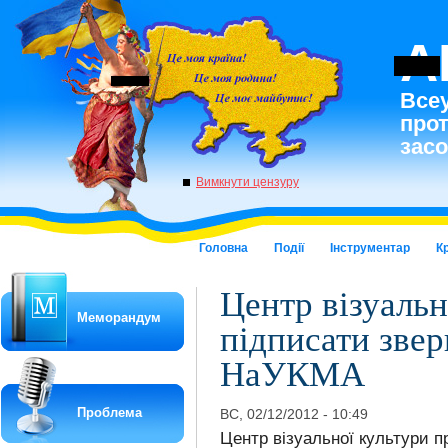
A
Всеу
про
засо
Вимкнути цензуру
Головна
Події
Інструментар
К
Центр візуальн
Меморандум
підписати звер
НаУКМА
Проблема
ВС, 02/12/2012 - 10:49
Центр візуальної культури п