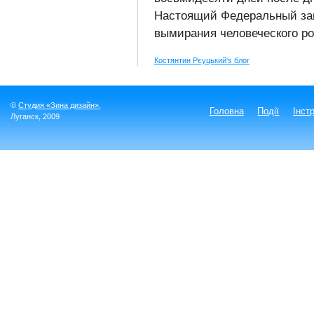
Настоящий Федеральный зако
вымирания человеческого ро
Костянтин Рєуцький's блог
©
Студия «Зина дизайн»
,
Головна
Події
Інст
Луганск
, 2009