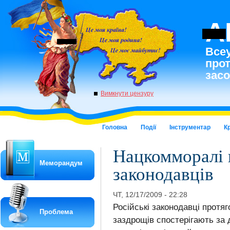
A
Всеу
про
засо
Вимкнути цензуру
Головна
Події
Інструментар
К
Нацкомморалі 
Меморандум
законодавців
ЧТ, 12/17/2009 - 22:28
Російські законодавці протя
Проблема
заздрощів спостерігають за д