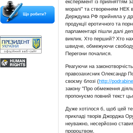
експерімент із прийняттям з
моралі" та створенням НЕК 
Що робити?
Держдума РФ прийняла у дру
продукції еротичного та порн
парламентарі пішли далі де
виклик. Хто перший? Хто нах
швидче, обмежуючи свободу 
Перегони почалися.
Реагуючи на законотворчість
правозахисник Олександр По
своєму блозі (
http://podrabin
закону "Про обмеження діял
пропонуємо повний текст ць
Дуже хотілося б, щоб цей т
прикладі творів Джорджа Ору
неуважно, несерйозно стави
пророцтвом.