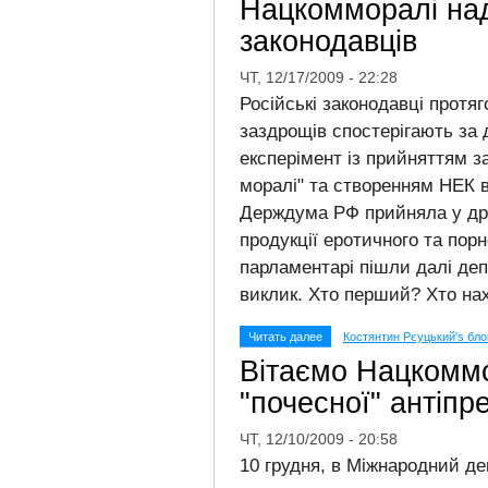
Нацкомморалі над
законодавців
ЧТ, 12/17/2009 - 22:28
Російські законодавці протя
заздрощів спостерігають за д
експерімент із прийняттям з
моралі" та створенням НЕК 
Держдума РФ прийняла у дру
продукції еротичного та порн
парламентарі пішли далі де
виклик. Хто перший? Хто на
Читать далее
Костянтин Рєуцький's бло
Вітаємо Нацкоммо
"почесної" антіпр
ЧТ, 12/10/2009 - 20:58
10 грудня, в Міжнародний де