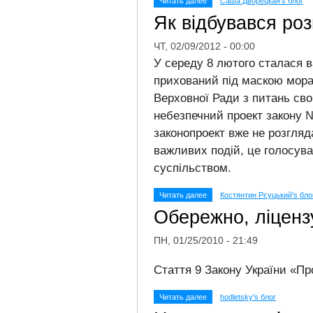
Читать далее
Саша Дворецкая's блог
Як відбувався роз
ЧТ, 02/09/2012 - 00:00
У середу 8 лютого сталася в
прихований під маскою морал
Верховної Ради з питань сво
небезпечний проект закону №
законопроект вже не розгляд
важливих подій, це голосу
суспільством.
Читать далее
Костянтин Рєуцький's бло
Обережно, ліценз
ПН, 01/25/2010 - 21:49
Стаття 9 Закону України «Пр
Читать далее
hodletsky's блог