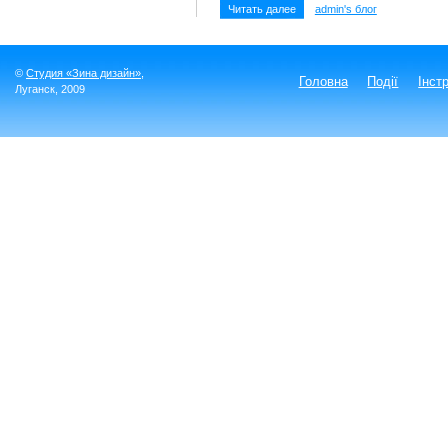
Читать далее
admin's блог
©
Студия «Зина дизайн»
,
Головна
Події
Інст
Луганск
, 2009