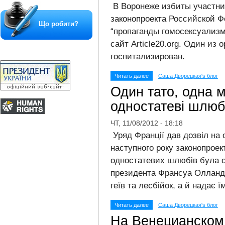
В Воронеже избиты участни
законопроекта Российской Ф
Що робити?
“пропаганды гомосексуализ
сайт Article20.org. Один из
госпитализирован.
Читать далее
Саша Дворецкая's блог
Один тато, одна 
одностатеві шлю
ЧТ, 11/08/2012 - 18:18
Уряд Франції дав дозвіл на
наступного року законопроек
одностатевих шлюбів була о
президента Франсуа Олланд
геїв та лесбійок, а й надає 
Читать далее
Саша Дворецкая's блог
На Венецианском