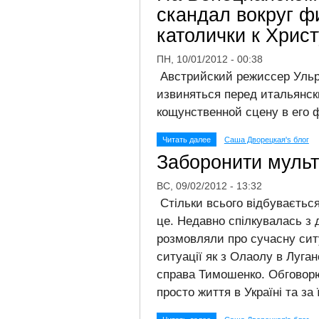
скандал вокруг ф
католички к Христ
ПН, 10/01/2012 - 00:38
Австрийский режиссер Ульр
извиняться перед итальянск
кощунственной сцену в его 
Читать далее
Саша Дворецкая's блог
Заборонити мульт
ВС, 09/02/2012 - 13:32
Стільки всього відбуваєтьс
це. Недавно спілкувалась з 
розмовляли про сучасну ситу
ситуації як з
Олаолу в Луган
справа Тимошенко. Обговорюв
просто життя в Україні та за