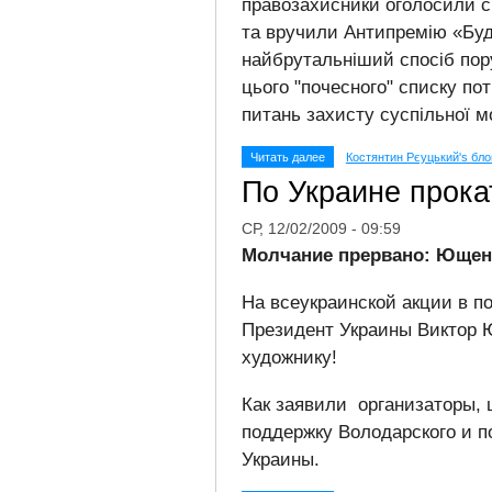
правозахисники оголосили 
та вручили Антипремію «Буд
найбрутальніший спосіб пор
цього "почесного" списку по
питань захисту суспільної м
Читать далее
Костянтин Рєуцький's бло
По Украине прока
СР, 12/02/2009 - 09:59
Молчание прервано: Ющенк
На всеукраинской акции в п
Президент Украины Виктор 
художнику!
Как заявили организаторы, 
поддержку Володарского и п
Украины.