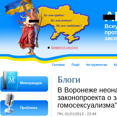
A
Всеу
про
засо
Вимкнути цензуру
Головна
Події
Інструментар
К
Блоги
Меморандум
В Воронеже неона
законопроекта о 
гомосексуализма”
Проблема
ПН, 01/21/2013 - 23:44