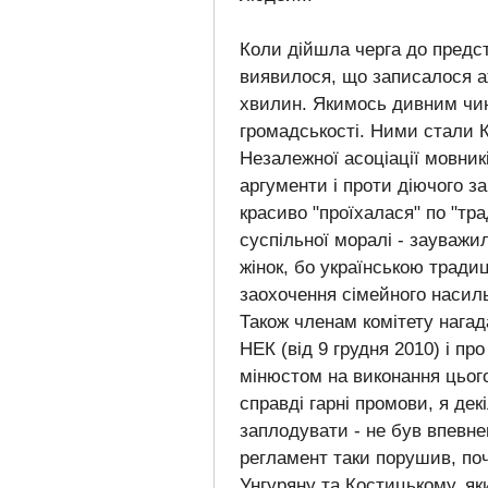
Коли дійшла черга до предст
виявилося, що записалося а
хвилин. Якимось дивним чино
громадськості. Ними стали 
Незалежної асоціації мовникі
аргументи і проти діючого за
красиво "проїхалася" по "тр
суспільної моралі - зауважил
жінок, бо українською традиц
заохочення сімейного насиль
Також членам комітету нагад
НЕК (від 9 грудня 2010) і пр
мінюстом на виконання цього
справді гарні промови, я де
заплодувати - не був впевне
регламент таки порушив, по
Унгуряну та Костицькому, як