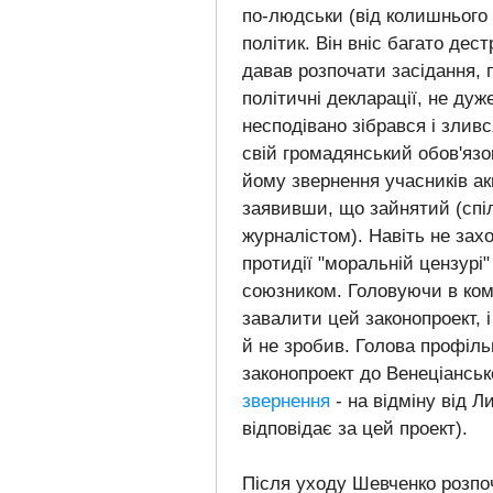
по-людськи (
від колишнього 
політик. Він вніс багато дес
давав розпочати засідання, 
політичні декларації, не дуж
несподівано зібрався і злив
свій громадянський обов'яз
йому звернення учасників акц
заявивши, що зайнятий (спі
журналістом). Навіть не зах
протидії "моральній цензурі
союзником. Головуючи в коміт
завалити цей законопроект, і
й не зробив. Голова профіль
законопроект до Венеціанської
звернення
- на відміну від Л
відповідає за цей проект).
Після уходу Шевченко розпо