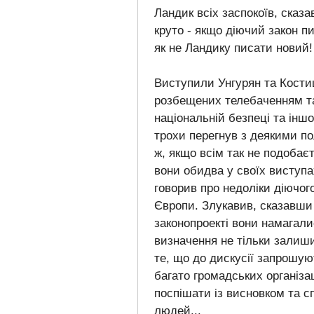
Ландик всіх заспокоїв, сказ
круто - якщо діючий закон п
як не Ландику писати новий!
Виступили Унгурян та Костиц
розбещених телебаченням та 
національній безпеці та інш
трохи перегнув з деякими по
ж, якщо всім так не подобає
вони обидва у своїх виступа
говорив про недоліки діючого
Європи. Злукавив, сказавши 
законопроекті вони намагали
визначення не тільки залиши
те, що до дискусії запрошуют
багато громадських організац
поспішати із висновком та 
людей...