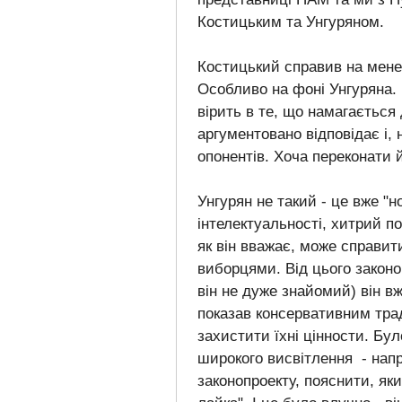
Костицьким та Унгуряном.
Костицький справив на мене 
Особливо на фоні Унгуряна.
вірить в те, що намагається
аргументовано відповідає і, 
опонентів. Хоча переконати 
Унгурян не такий - це вже "н
інтелектуальності, хитрий по
як він вважає, може справити
виборцями. Від цього законоп
він не дуже знайомий) він в
показав консервативним тра
захистити їхні цінности. Було
широкого висвітлення - напр
законопроекту, пояснити, яки