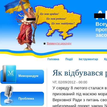
A
Всеу
про
засо
Вимкнути цензуру
Головна
Події
Інструментар
К
Як відбувався 
Меморандум
ЧТ, 02/09/2012 - 00:00
У середу 8 лютого сталася в
прихований під маскою морал
Проблема
Верховної Ради з питань сво
небезпечний проект закону №