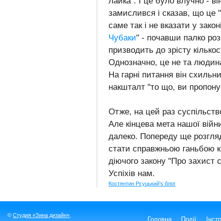
лайка". І це було влучно - в
замислився і сказав, що це 
саме так і не вказати у зако
Чубаки
" - почавши палко роз
призводить до зрісту кількост
Однозначно, це не та людин
На гарні питання він схильн
накшталт "то що, ви пропону
Отже, на цей раз суспільст
Але кінцева мета нашої війн
далеко. Попереду ще розгля
стати справжньою ганьбою кр
діючого закону "Про захист с
Успіхів нам.
Костянтин Рєуцький's блог
©
Студия «Зина дизайн»
,
Головна
Події
Інст