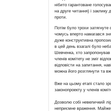
нібито гарантоване голосува
на друге читання) і заклику 
проти.
Потім було трохи затягнуте
чомусь вперто намагався зня
дуже конструктивна пропозиц
в цей день взагалі було неба
Шевченка, хто запропонував 
членів комітету не зміг відп
відповісти на запитання, нав
можна його розглянути та вж
Вже на цьому етапі стало зр
законопроекту у членів комі
Дозволю собі невеличкий лі
неприємне враження. Майже т