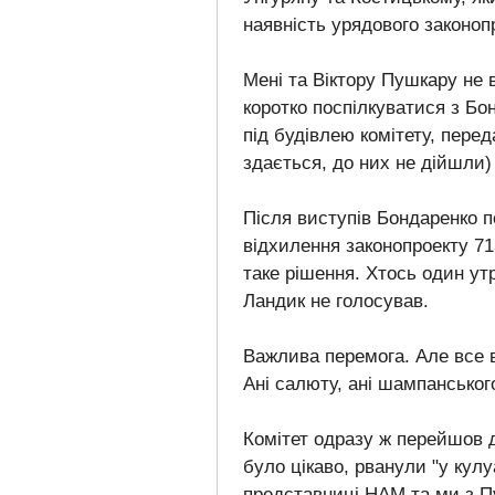
наявність урядового законоп
Мені та Віктору Пушкару не
коротко поспілкуватися з Бо
під будівлею комітету, перед
здається, до них не дійшли) 
Після виступів Бондаренко 
відхилення законопроекту 713
таке рішення. Хтось один ут
Ландик не голосував.
Важлива перемога. Але все 
Ані салюту, ані шампанськог
Комітет одразу ж перейшов д
було цікаво, рванули "у кулу
представниці НАМ та ми з П