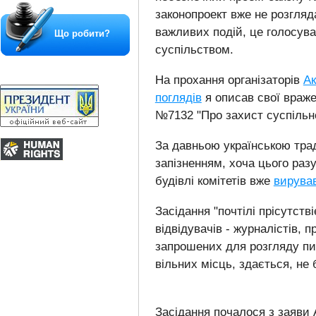
законопроект вже не розгляд
важливих подій, це голосу
Що робити?
суспільством.
На прохання організаторів
Ак
поглядів
я описав свої враже
№7132 "Про захист суспільно
За давньою українською трад
запізненням, хоча цього раз
будівлі комітетів вже
вирував
Засідання "почтілі прісутстві
відвідувачів - журналістів, п
запрошених для розгляду пи
вільних місць, здається, не 
Засідання почалося з заяви 