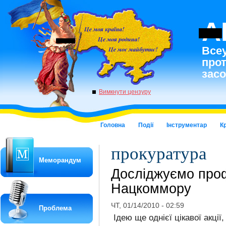
A
Всеу
про
засо
Вимкнути цензуру
Головна
Події
Інструментар
К
прокуратура
Меморандум
Досліджуємо проф
Нацкоммору
ЧТ, 01/14/2010 - 02:59
Проблема
Ідею ще однієї цікавої акції