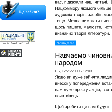
вас, підказали наші читачі.
Нацкоммору якомога більше 
Що робити?
художніх творів, засобів мас
тощо. Можна вимагати виснов
щось пишете, малюєте, інст
визнаних творів літератури, 
Читать далее
Навчаємо чиновни
народом
СБ, 12/26/2009 - 12:03
Якщо ви дуже зайнята людин
внесок у попередження встан
вам дуже просту акцію, взяти
початківець.
Щоб зробити це вам будуть по