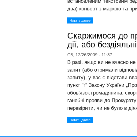
встановленим текстовим ре
два) конверт з маркою та пр
Читать далее
Cкаржимося до пр
дії, або бездіяльн
СБ, 12/26/2009 - 11:37
В разі, якщо ви не вчасно н
запит (або отримали відпові
запиту), у вас є підстави вв
пункт "г" Закону України „Пр
обов'язок громадянина, скор
ганебні прояви до Прокурату
перевірити, чи не було в дія
Читать далее