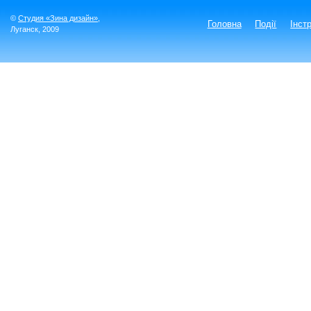
©
Студия «Зина дизайн»
,
Головна
Події
Інст
Луганск
, 2009