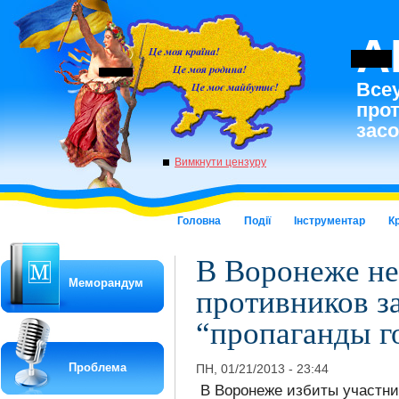
A
Всеу
про
засо
Вимкнути цензуру
Головна
Події
Інструментар
К
В Воронеже не
Меморандум
противников з
“пропаганды г
Проблема
ПН, 01/21/2013 - 23:44
В Воронеже избиты участни