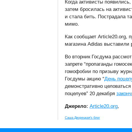
Когда активисты появились,
затем бросилась на активис
и стала бить. Пострадала т
мимо.
Как сообщает Article20.org
магазина Adidas выставили
Во вторник Госдума рассмо
запрете “пропаганды гомосек
гомофобии по призыву журн
Госдумы акцию “
День поцел
демонстративно целоваться
поцелуев” 20 декабря
закон
Джерело:
Article20.org
,
Саша Дворецкая's блог