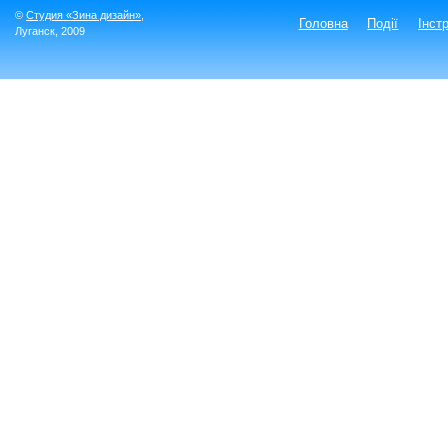
©
Студия «Зина дизайн»
,
Головна
Події
Інст
Луганск
, 2009