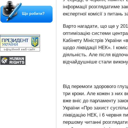
інформації розглядатиме зак
експертної комісії з питань 
Що робити?
Варто нагадати, що ще у 2010
оптимізацію системи центра
Кабінету Міністрів України «
щодо ліквідації НЕК»
. І ком
діяльність. Але після відпоч
відчайдушніше стали викону
Від перемоги здорового глузд
три кроки. Але кожен з них в
вже вніс до парламенту зако
України «Про захист суспіл
ліквідацію НЕК, і 6 червня п
першому читанні розглядати