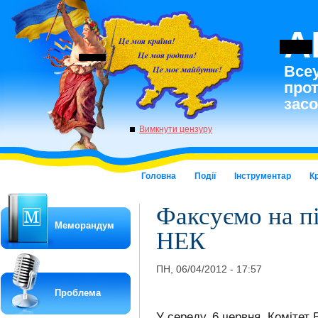
A
Всеу
про
засо
Вимкнути цензуру
Головна
Події
Інструментар
К
Факсуємо на пі
Меморандум
НЕК
ПН, 06/04/2012 - 17:57
Проблема
У середу, 6 червня, Комітет