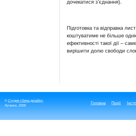
дочекатися з’єднання).
Підготовка та відправка лист
коштуватиме не більше одніє
ефективності такої дії – сам
вирішити долю свободи слов
©
Студия «Зина дизайн»
,
Головна
Події
Інст
Луганск
, 2009