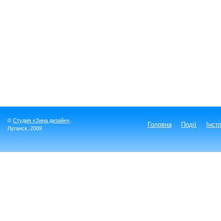
©
Студия «Зина дизайн»
,
Головна
Події
Інст
Луганск
, 2009