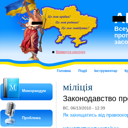
A
Всеу
про
засо
Вимкнути цензуру
Головна
Події
Інструментар
К
міліція
Меморандум
Законодавство пр
ВС, 06/13/2010 - 12:39
Як захищатись від правоохо
Проблема